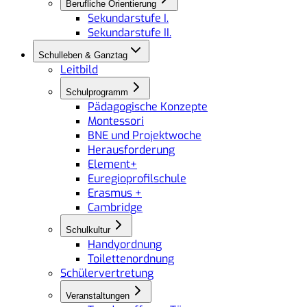
Berufliche Orientierung
Sekundarstufe I.
Sekundarstufe II.
Schulleben & Ganztag
Leitbild
Schulprogramm
Pädagogische Konzepte
Montessori
BNE und Projektwoche
Herausforderung
Element+
Euregioprofilschule
Erasmus +
Cambridge
Schulkultur
Handyordnung
Toilettenordnung
Schülervertretung
Veranstaltungen