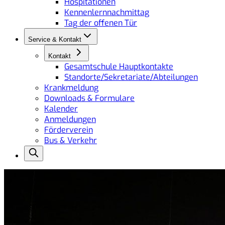
Hospitationen
Kennenlernnachmittag
Tag der offenen Tür
Service & Kontakt
Kontakt
Gesamtschule Hauptkontakte
Standorte/Sekretariate/Abteilungen
Krankmeldung
Downloads & Formulare
Kalender
Anmeldungen
Förderverein
Bus & Verkehr