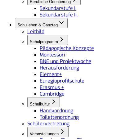
Berufliche Orientierung
Sekundarstufe I.
Sekundarstufe II.
Schulleben & Ganztag
Leitbild
Schulprogramm
Pädagogische Konzepte
Montessori
BNE und Projektwoche
Herausforderung
Element+
Euregioprofilschule
Erasmus +
Cambridge
Schulkultur
Handyordnung
Toilettenordnung
Schülervertretung
Veranstaltungen