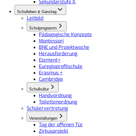
Sekundarstufe II.
Schulleben & Ganztag
Leitbild
Schulprogramm
Pädagogische Konzepte
Montessori
BNE und Projektwoche
Herausforderung
Element+
Euregioprofilschule
Erasmus +
Cambridge
Schulkultur
Handyordnung
Toilettenordnung
Schülervertretung
Veranstaltungen
Tag der offenen Tür
Zirkusprojekt