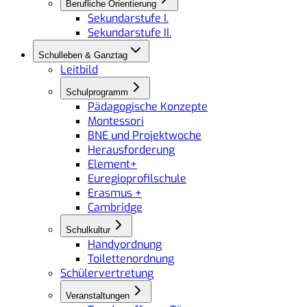
Berufliche Orientierung
Sekundarstufe I.
Sekundarstufe II.
Schulleben & Ganztag
Leitbild
Schulprogramm
Pädagogische Konzepte
Montessori
BNE und Projektwoche
Herausforderung
Element+
Euregioprofilschule
Erasmus +
Cambridge
Schulkultur
Handyordnung
Toilettenordnung
Schülervertretung
Veranstaltungen