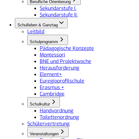
Berufliche Orientierung
Sekundarstufe I.
Sekundarstufe II.
Schulleben & Ganztag
Leitbild
Schulprogramm
Pädagogische Konzepte
Montessori
BNE und Projektwoche
Herausforderung
Element+
Euregioprofilschule
Erasmus +
Cambridge
Schulkultur
Handyordnung
Toilettenordnung
Schülervertretung
Veranstaltungen